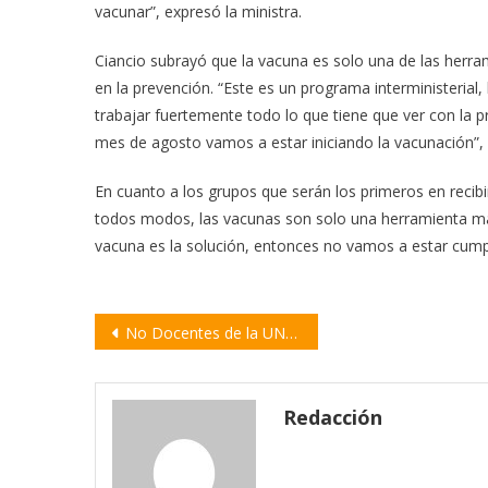
vacunar”, expresó la ministra.
Ciancio subrayó que la vacuna es solo una de las herra
en la prevención. “Este es un programa interministeria
trabajar fuertemente todo lo que tiene que ver con la
mes de agosto vamos a estar iniciando la vacunación”, 
En cuanto a los grupos que serán los primeros en recibi
todos modos, las vacunas son solo una herramienta má
vacuna es la solución, entonces no vamos a estar cumpli
Navegación
No Docentes de la UNR rechazaron el aumento salarial decretado por el Gobierno nacional
de
entradas
Redacción