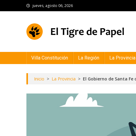
Skip
jueves, agosto 06, 2026
to
content
El Tigre de Papel
Portal de noticias
Villa Constitución
La Región
La Provincia
Inicio
>
La Provincia
>
El Gobierno de Santa Fe