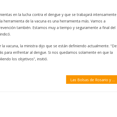
mientas en la lucha contra el dengue y que se trabajará intensamente
l, la herramienta de la vacuna es una herramienta más. Vamos a
 prevención también. Estamos muy a tiempo y seguramente a final del
indicó.
r la vacuna, la ministra dijo que se están definiendo actualmente. “De
s para enfrentar al dengue. Si nos quedamos solamente en que la
endo los objetivos”, insitió.
Las Bolsas de Rosario y Santa Fe lanzarán un indicador que promete «anticipar el ciclo económico»