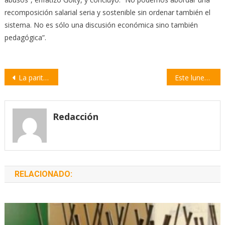
recomposición salarial seria y sostenible sin ordenar también el
sistema. No es sólo una discusión económica sino también
pedagógica”.
Navegación
La paritaria docente comenzó sin propuesta salarial y con muchos cuestionamientos
Este lunes comienza el período de inscripción para el ingreso a la Policía
de
entradas
Redacción
RELACIONADO: