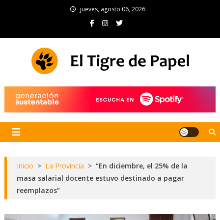
Skip
jueves, agosto 06, 2026
to
content
El Tigre de Papel
Portal de noticias
Inicio
>
La Provincia
>
“En diciembre, el 25% de la
masa salarial docente estuvo destinado a pagar
reemplazos”