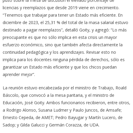
puso sobre la mesa de discusión el elevado porcentaje de
licencias y reemplazos que desde 2019 viene en crecimiento.
“Tenemos que trabajar para tener un Estado más eficiente. En
diciembre de 2023, el 25,31 % del total de la masa salarial estuvo
destinado a pagar reemplazos”, detalló Goity, y agregó: “Lo más
preocupante es que no sólo implica en esta crisis un mayor
esfuerzo económico, sino que también afecta directamente la
continuidad pedagógica y los aprendizajes. Revisar esto no
implica para los docentes ninguna pérdida de derechos, sólo es
garantizar un Estado más eficiente y que los chicos puedan
aprender mejor”.
La reunión estuvo encabezada por el ministro de Trabajo, Roald
Báscolo, que convocó a la mesa paritaria, y el ministro de
Educación, José Goity. Ambos funcionarios recibieron, entre otros,
a Rodrigo Alonso, Susana Ludmer y Paulo Juncos, de Amsafe;
Ernesto Cepeda, de AMET; Pedro Bayugar y Martín Lucero, de
Sadop; y Gilda Galucci y Germán Corazza, de UDA.