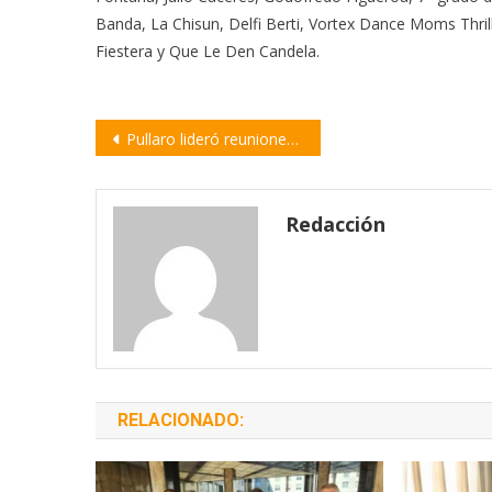
Banda, La Chisun, Delfi Berti, Vortex Dance Moms Thril
Fiestera y Que Le Den Candela.
Navegación
Pullaro lideró reuniones de trabajo para informar la situación financiera provincial que recibirá su gestión
de
entradas
Redacción
RELACIONADO: