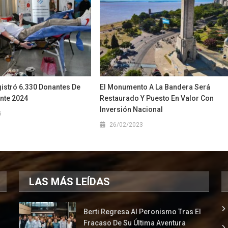
gistró 6.330 Donantes De
El Monumento A La Bandera Será
nte 2024
Restaurado Y Puesto En Valor Con
Inversión Nacional
5
26/02/2023
LAS MÁS LEÍDAS
Berti Regresa Al Peronismo Tras El
Fracaso De Su Última Aventura