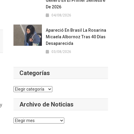
Género En El Primer Semestre
De 2026
04/08/2026
Apareció En Brasil La Rosarina
Micaela Albornoz Tras 40 Días
Desaparecida
03/08/2026
Categorías
Categorías
Archivo de Noticias
ky
Archivo
de