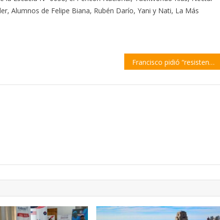
ler, Alumnos de Felipe Biana, Rubén Darío, Yani y Nati, La Más
Francisco pidió “resistencia frente a un sistema que mata, excluye y destruye la dignidad humana”