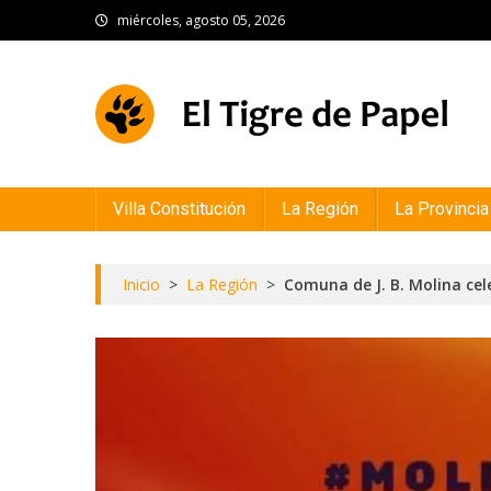
Skip
miércoles, agosto 05, 2026
to
content
El Tigre de Papel
Portal de noticias
Villa Constitución
La Región
La Provincia
Inicio
>
La Región
>
Comuna de J. B. Molina cel