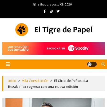
Skip
sábado, agosto 08, 2026
to
content
El Tigre de Papel
Portal de noticias
Inicio
>
Villa Constitución
>
El Ciclo de Peñas «La
Rezabaile» regresa con una nueva edición