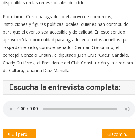
disponibles en las redes sociales del ciclo.
Por último, Córdoba agradeció el apoyo de comercios,
instituciones y figuras políticas locales, quienes han contribuido
para que el evento sea accesible y de calidad. En este sentido,
aprovechó la oportunidad para agradecer a todos aquellos que
respaldan el ciclo, como el senador Germán Giacomino, el
concejal Gonzalo Cristini, el diputado Juan Cruz “Cacu” Cándido,
Charly Gutiérrez, el Presidente del Club Constitución y la directora
de Cultura, Johanna Díaz Mansilla.
Escucha la entrevista completa:
Navegación
«El peronismo tiene una sola representación doctrinaria, que somos nosotros»
Giacomino: «Las instituciones son la columna vertebral de cada localidad»