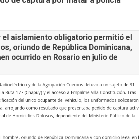
o de captura por matar a policía
 el aislamiento obligatorio permitió el
ños, oriundo de República Dominicana,
en ocurrido en Rosario en julio de
adioeléctrico y de la Agrupación Cuerpos detuvo a un sujeto de 31
 la Ruta 177 (Chapuy) y el acceso a Empalme Villa Constitución. Tras
tificación del único ocupante del vehículo, los uniformados solicitaron
sona, arrojando como resultado que presentaba pedido de captura acti
scal de Homicidios Dolosos, dependiente del Ministerio Público de la
el hombre, oriundo de República Dominicana y con domicilio legal en 