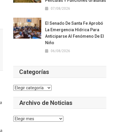
Películas Y Funciones Gratuitas
07/08/2026
El Senado De Santa Fe Aprobó
La Emergencia Hídrica Para
Anticiparse Al Fenómeno De El
Niño
06/08/2026
Categorías
Categorías
Archivo de Noticias
va
Archivo
de
la