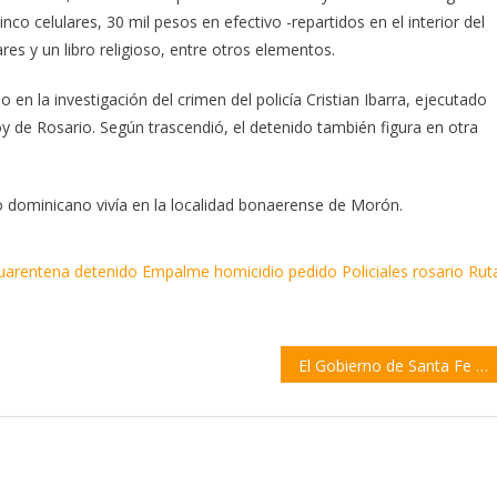
co celulares, 30 mil pesos en efectivo -repartidos en el interior del
res y un libro religioso, entre otros elementos.
o en la investigación del crimen del policía Cristian Ibarra, ejecutado
y de Rosario. Según trascendió, el detenido también figura en otra
 dominicano vivía en la localidad bonaerense de Morón.
uarentena
detenido
Empalme
homicidio
pedido
Policiales
rosario
Rut
El Gobierno de Santa Fe lanzó medidas para cooperativas y Pymes