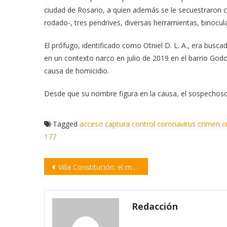
ciudad de Rosario, a quien además se le secuestraron cin
rodado-, tres pendrives, diversas herramientas, binocula
El prófugo, identificado como Otniel D. L. A., era buscad
en un contexto narco en julio de 2019 en el barrio Godo
causa de homicidio.
Desde que su nombre figura en la causa, el sospechoso
Tagged
acceso
captura
control
coronavirus
crimen
c
177
Navegación
Villa Constitución: el municipio lanza un Banco Solidario de Alimentos
de
entradas
Redacción