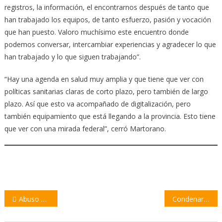
registros, la información, el encontrarnos después de tanto que
han trabajado los equipos, de tanto esfuerzo, pasión y vocación
que han puesto. Valoro muchísimo este encuentro donde
podemos conversar, intercambiar experiencias y agradecer lo que
han trabajado y lo que siguen trabajando”.
“Hay una agenda en salud muy amplia y que tiene que ver con
políticas sanitarias claras de corto plazo, pero también de largo
plazo. Así que esto va acompañado de digitalización, pero
también equipamiento que está llegando a la provincia. Esto tiene
que ver con una mirada federal”, cerró Martorano.
Navegación
Abuso sexual en Máximo Paz: «Es un problemita que nos ha aparecido»
Condenaron a FESTRAM por su responsabilidad en un choque múltiple
de