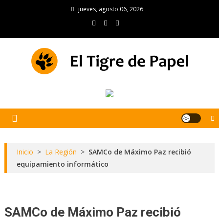
Skip
jueves, agosto 06, 2026
to
content
El Tigre de Papel
Portal de noticias
Inicio
>
La Región
>
SAMCo de Máximo Paz recibió
equipamiento informático
SAMCo de Máximo Paz recibió