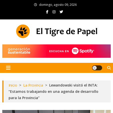
Skip
domingo, agosto 09, 2026
to
content
El Tigre de Papel
Portal de noticias
Inicio
>
La Provincia
>
Lewandowski visitó el INTA:
“Estamos trabajando en una agenda de desarrollo
para la Provincia”