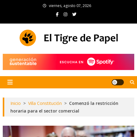
Skip
viernes, agosto 07, 2026
to
content
El Tigre de Papel
Portal de noticias
Inicio
>
Villa Constitución
>
Comenzó la restricción
horaria para el sector comercial