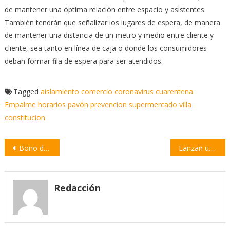
de mantener una óptima relación entre espacio y asistentes.
También tendrán que señalizar los lugares de espera, de manera
de mantener una distancia de un metro y medio entre cliente y
cliente, sea tanto en línea de caja o donde los consumidores
deban formar fila de espera para ser atendidos.
Tagged
aislamiento
comercio
coronavirus
cuarentena
Empalme
horarios
pavón
prevencion
supermercado
villa
constitucion
Navegación
Bono de 10 mil pesos para monotributistas y trabajadores informales
Lanzan una red de lazos solidarios para trabajadores informales y productores
de
entradas
Redacción