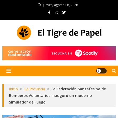
Skip
jueves, agosto 06, 2026
to
content
El Tigre de Papel
Portal de noticias
Inicio
>
La Provincia
>
La Federación Santafesina de
Bomberos Voluntarios inauguró un moderno
Simulador de Fuego