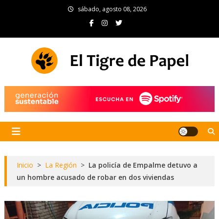
Skip
sábado, agosto 08, 2026
to
content
El Tigre de Papel
Portal de noticias
Inicio
>
La Región
>
La policía de Empalme detuvo a
un hombre acusado de robar en dos viviendas