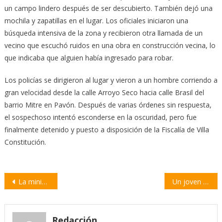
un campo lindero después de ser descubierto. También dejó una
mochila y zapatillas en el lugar. Los oficiales iniciaron una
búsqueda intensiva de la zona y recibieron otra llamada de un
vecino que escuchó ruidos en una obra en construcción vecina, lo
que indicaba que alguien había ingresado para robar.
Los policías se dirigieron al lugar y vieron a un hombre corriendo a
gran velocidad desde la calle Arroyo Seco hacia calle Brasil del
barrio Mitre en Pavón. Después de varias órdenes sin respuesta,
el sospechoso intentó esconderse en la oscuridad, pero fue
finalmente detenido y puesto a disposición de la Fiscalía de Villa
Constitución.
Navegación
La ministra Frana recorrió las obras en Pavón y entregó nuevos aportes económicos
Un joven falleció tras chocar contra un camión estacionado en calle Moreno
de
entradas
Redacción