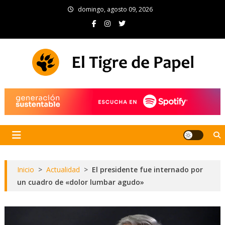
Skip
domingo, agosto 09, 2026
to
content
El Tigre de Papel
Portal de noticias
Inicio
>
Actualidad
>
El presidente fue internado por
un cuadro de «dolor lumbar agudo»