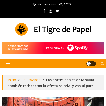
Skip
viernes, agosto 07, 2026
to
content
El Tigre de Papel
Portal de noticias
Inicio
>
La Provincia
>
Los profesionales de la salud
también rechazaron la oferta salarial y van al paro