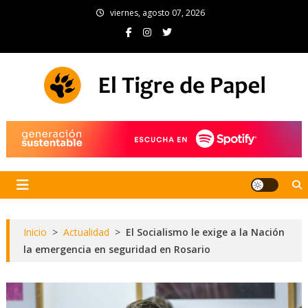
Skip
viernes, agosto 07, 2026
to
content
El Tigre de Papel
Portal de noticias
Inicio
>
Actualidad
>
El Socialismo le exige a la Nación
la emergencia en seguridad en Rosario