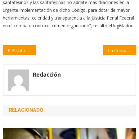
santafesinos y las santafesinas no admite más dilaciones en la
urgente implementación de dicho Código, para dotar de mayor
herramientas, celeridad y transparencia a la Justicia Penal Federal
en el combate contra el crimen organizado”, resaltó el legislador.
Navegación
Perotti sobre la violencia en Rosario: “Argentina no puede permitir que estas cosas pasen en su territorio”
La Comuna de Godoy instala un nuevo sistema de videovigilancia
de
entradas
Redacción
RELACIONADO: