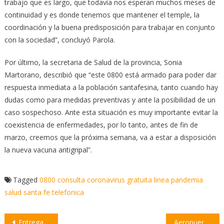
trabajo que es largo, que todavía nos esperan muchos meses de
continuidad y es donde tenemos que mantener el temple, la
coordinación y la buena predisposición para trabajar en conjunto
con la sociedad”, concluyó Parola.
Por último, la secretaria de Salud de la provincia, Sonia
Martorano, describió que “este 0800 está armado para poder dar
respuesta inmediata a la población santafesina, tanto cuando hay
dudas como para medidas preventivas y ante la posibilidad de un
caso sospechoso. Ante esta situación es muy importante evitar la
coexistencia de enfermedades, por lo tanto, antes de fin de
marzo, creemos que la próxima semana, va a estar a disposición
la nueva vacuna antigripal”.
Tagged
0800
consulta
coronavirus
gratuita
linea
pandemia
salud
santa fe
telefonica
Navegación
Entregaron casi 2 mil tarjetas alimentarias en Villa Constitución
Aeropuerto de Rosario refuerza protocolos sanitarios