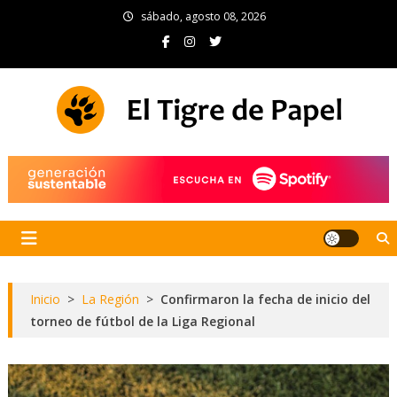
Skip
sábado, agosto 08, 2026
to
content
El Tigre de Papel
Portal de noticias
Inicio
>
La Región
>
Confirmaron la fecha de inicio del
torneo de fútbol de la Liga Regional