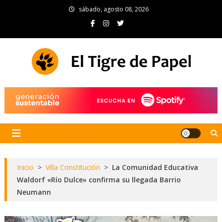
Skip
sábado, agosto 08, 2026
to
content
El Tigre de Papel
Portal de noticias
Inicio
>
Villa Constitución
>
La Comunidad Educativa
Waldorf «Río Dulce» confirma su llegada Barrio
Neumann