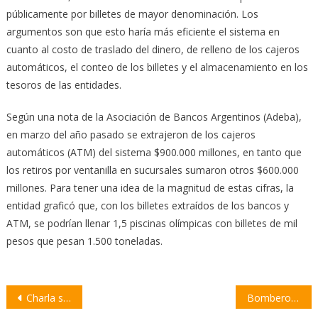
públicamente por billetes de mayor denominación. Los
argumentos son que esto haría más eficiente el sistema en
cuanto al costo de traslado del dinero, de relleno de los cajeros
automáticos, el conteo de los billetes y el almacenamiento en los
tesoros de las entidades.
Según una nota de la Asociación de Bancos Argentinos (Adeba),
en marzo del año pasado se extrajeron de los cajeros
automáticos (ATM) del sistema $900.000 millones, en tanto que
los retiros por ventanilla en sucursales sumaron otros $600.000
millones. Para tener una idea de la magnitud de estas cifras, la
entidad graficó que, con los billetes extraídos de los bancos y
ATM, se podrían llenar 1,5 piscinas olímpicas con billetes de mil
pesos que pesan 1.500 toneladas.
Navegación
Charla sobre lactancia materna en Fighiera
Bomberos extinguieron dos incendios de pastizales en Barrio Unión