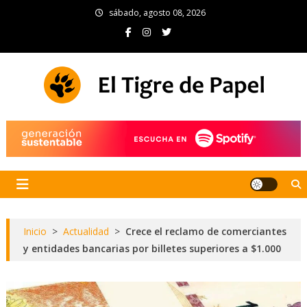
Skip
sábado, agosto 08, 2026
to
content
El Tigre de Papel
Portal de noticias
Inicio
>
Actualidad
>
Crece el reclamo de comerciantes
y entidades bancarias por billetes superiores a $1.000