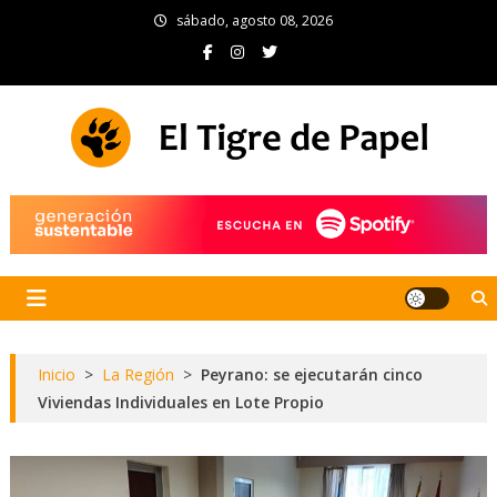
Skip
sábado, agosto 08, 2026
to
content
El Tigre de Papel
Portal de noticias
Inicio
>
La Región
>
Peyrano: se ejecutarán cinco
Viviendas Individuales en Lote Propio