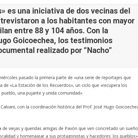
» es una iniciativa de dos vecinas del
ntrevistaron a los habitantes con mayor
lan entre 88 y 104 años. Con la
Hugo Goicoechea, los testimonios
ocumental realizado por “Nacho”
iércoles pasado la primera parte de «una serie de reportajes que
ta de «La Estación de los Recuerdos», un ciclo que «recupera los
o pueblo, una pujante y unida comunidad».
 Calvani, con la coordinación histórica del Prof. José Hugo Goicoeche
va de viejas y queridas amigas de Pavón que ven concretado un sueño
 localidad y homenajear a sus protagonistas y hacedores: los pueblos»