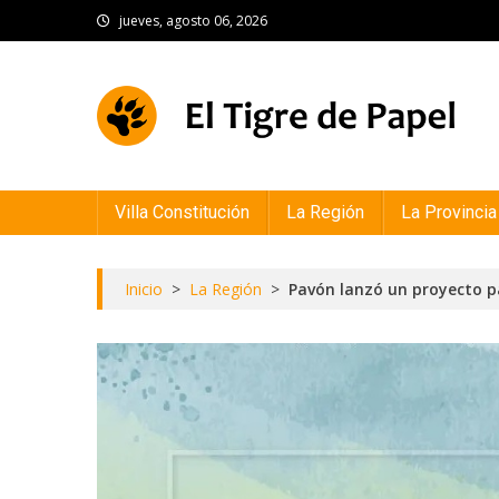
Skip
jueves, agosto 06, 2026
to
content
El Tigre de Papel
Portal de noticias
Villa Constitución
La Región
La Provincia
Inicio
>
La Región
>
Pavón lanzó un proyecto pa