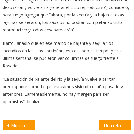
desovaron y volvieran a generar el ciclo reproductivo”, consideró,
para luego agregar que “ahora, por la sequía y la bajante, esas
lagunas se secaron, los sábalos no podrán completar su ciclo
reproductivo y todos desaparecerán”.
Bártoli añadió que en ese marco de bajante y sequía “los
incendios en las islas continúan, eso es todo el tiempo, y esta
última semana, se pudieron ver columnas de fuego frente a
Rosario”.
“La situación de bajante del río y la sequía vuelve a ser tan
preocupante como la que estuvimos viviendo el año pasado y
anteriores. Lamentablemente, no hay margen para ser
optimistas”, finalizó.
Navegación
Música en vivo en Barrio Amelong, con cantantes de la ciudad y la región
Una retro cayó al agua frente a la Playa Pública