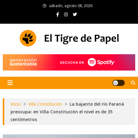
Skip
sábado, agosto 08, 2026
to
content
El Tigre de Papel
Portal de noticias
Inicio
>
Villa Constitución
>
La bajante del río Paraná
preocupa: en Villa Constitución el nivel es de 35
centímetros