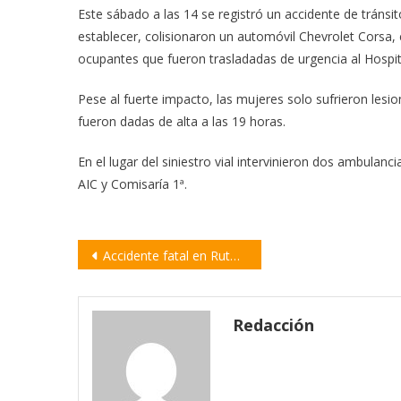
Este sábado a las 14 se registró un accidente de tránsi
establecer, colisionaron un automóvil Chevrolet Cors
ocupantes que fueron trasladadas de urgencia al Hospit
Pese al fuerte impacto, las mujeres solo sufrieron lesion
fueron dadas de alta a las 19 horas.
En el lugar del siniestro vial intervinieron dos ambulanc
AIC y Comisaría 1ª.
Navegación
Accidente fatal en Ruta 90: murió el conductor de un tractor
de
entradas
Redacción