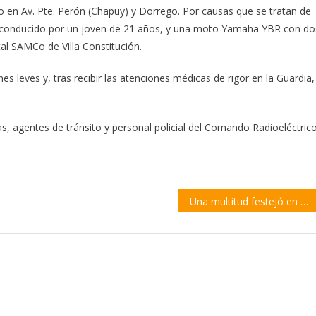
to en Av. Pte. Perón (Chapuy) y Dorrego. Por causas que se tratan de
a, conducido por un joven de 21 años, y una moto Yamaha YBR con do
al SAMCo de Villa Constitución.
es leves y, tras recibir las atenciones médicas de rigor en la Guardia,
ias, agentes de tránsito y personal policial del Comando Radioeléctrico
Una multitud festejó en Villa Constitución el título mundial de Argentina