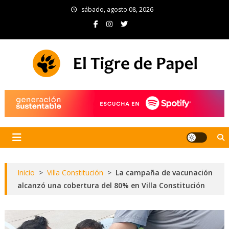
Skip
sábado, agosto 08, 2026
to
content
El Tigre de Papel
Portal de noticias
Inicio
>
Villa Constitución
>
La campaña de vacunación
alcanzó una cobertura del 80% en Villa Constitución