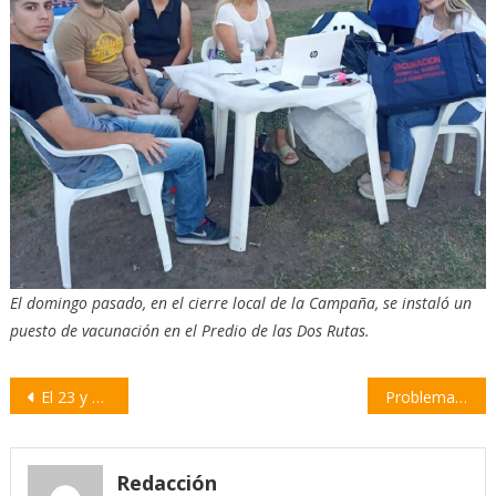
El domingo pasado, en el cierre local de la Campaña, se instaló un
puesto de vacunación en el Predio de las Dos Rutas.
Navegación
El 23 y 30 de diciembre habrá asueto para la administración pública
Problemas con el aire acondicionando en Pacífico: compran un nuevo equipo de 30 tn
de
entradas
Redacción