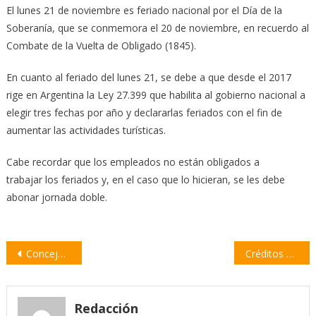
El lunes 21 de noviembre es feriado nacional por el Día de la
Soberanía, que se conmemora el 20 de noviembre, en recuerdo al
Combate de la Vuelta de Obligado (1845).
En cuanto al feriado del lunes 21, se debe a que desde el 2017
rige en Argentina la Ley 27.399 que habilita al gobierno nacional a
elegir tres fechas por año y declararlas feriados con el fin de
aumentar las actividades turísticas.
Cabe recordar que los empleados no están obligados a
trabajar los feriados y, en el caso que lo hicieran, se les debe
abonar jornada doble.
Navegación
Concejo Municipal distinguió el desempeño de villenses en disciplinas culturales y deportivas
Créditos sin interés para pequeños productores apícolas
de
entradas
Redacción