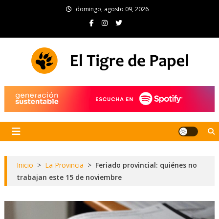
Skip
domingo, agosto 09, 2026
to
content
El Tigre de Papel
Portal de noticias
Inicio
>
La Provincia
>
Feriado provincial: quiénes no
trabajan este 15 de noviembre