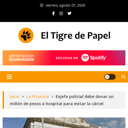
Skip
viernes, agosto 07, 2026
to
content
El Tigre de Papel
Portal de noticias
Inicio
>
La Provincia
>
Exjefe policial debe donar un
millón de pesos a hospital para evitar la cárcel