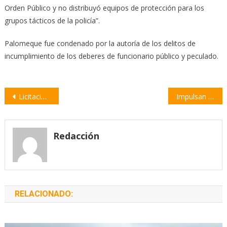
Orden Público y no distribuyó equipos de protección para los
grupos tácticos de la policía”.
Palomeque fue condenado por la autoría de los delitos de
incumplimiento de los deberes de funcionario público y peculado.
Navegación
Licitación de la obra para el edificio del Instituto de Profesorado
Impulsan el primer «Festival Sustentable» en Rosario
de
entradas
Redacción
RELACIONADO: