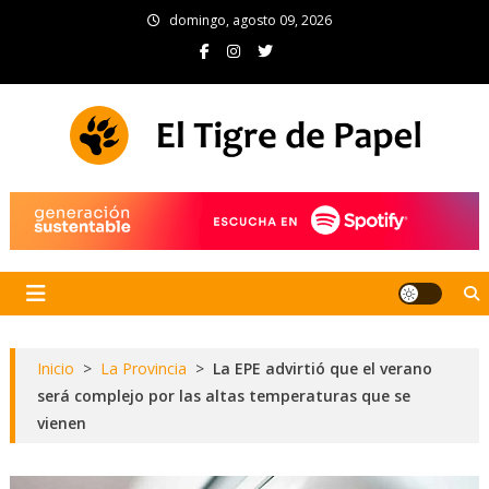
Skip
domingo, agosto 09, 2026
to
content
El Tigre de Papel
Portal de noticias
Inicio
>
La Provincia
>
La EPE advirtió que el verano
será complejo por las altas temperaturas que se
vienen