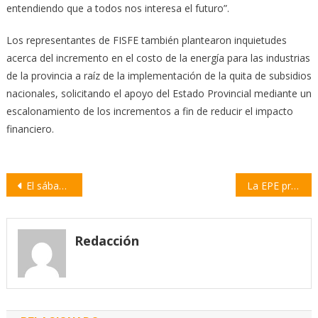
entendiendo que a todos nos interesa el futuro”.
Los representantes de FISFE también plantearon inquietudes
acerca del incremento en el costo de la energía para las industrias
de la provincia a raíz de la implementación de la quita de subsidios
nacionales, solicitando el apoyo del Estado Provincial mediante un
escalonamiento de los incrementos a fin de reducir el impacto
financiero.
Navegación
El sábado se realizará el festival Pucará Florece II
La EPE programa un corte de energía para el domingo en Villa Constitución
de
entradas
Redacción