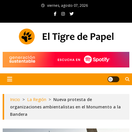
Skip
viernes, agosto 07, 2026
to
content
El Tigre de Papel
Portal de noticias
Inicio
>
La Región
>
Nueva protesta de
organizaciones ambientalistas en el Monumento a la
Bandera