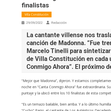
finalistas
Villa Constitución
29/09/2022
Redacción
La cantante villense nos trasl
canción de Madonna. “Fue trem
Marcelo Tinelli para sintetiza
de Villa Constitución en cada
Conmigo Ahora”. El próximo de
“Mejor que Madonna”, dijeron. Y estamos completamente 
noche en “Canta Conmigo Ahora” fue extraordinaria. Su v
puntaje y la ubicó entre los 10 finalistas de esta comp
“Es un temazo bailable, bien arriba. Y a lo último humi
“Cucho” Parisi, el cantante de Los Auténticos Decadente