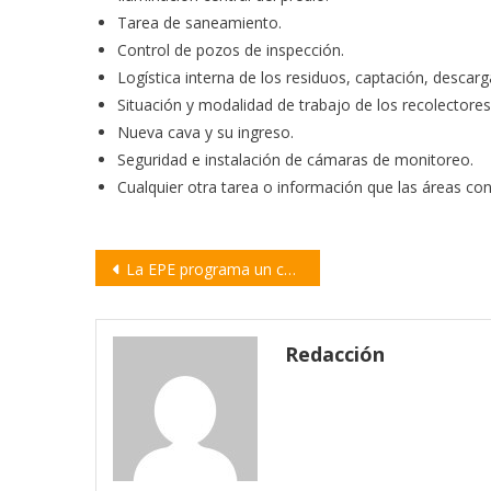
Tarea de saneamiento.
Control de pozos de inspección.
Logística interna de los residuos, captación, descarg
Situación y modalidad de trabajo de los recolectores
Nueva cava y su ingreso.
Seguridad e instalación de cámaras de monitoreo.
Cualquier otra tarea o información que las áreas con
Navegación
La EPE programa un corte de energía para el domingo en Villa Constitución
de
entradas
Redacción