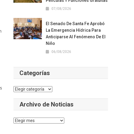
Películas Y Funciones Gratuitas
07/08/2026
El Senado De Santa Fe Aprobó
La Emergencia Hídrica Para
n
Anticiparse Al Fenómeno De El
Niño
06/08/2026
Categorías
as
Categorías
Archivo de Noticias
Archivo
de