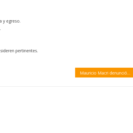
a y egreso.
.
sideren pertinentes.
Mauricio Macri denunció que fue amenazado de muerte a través de las redes sociales