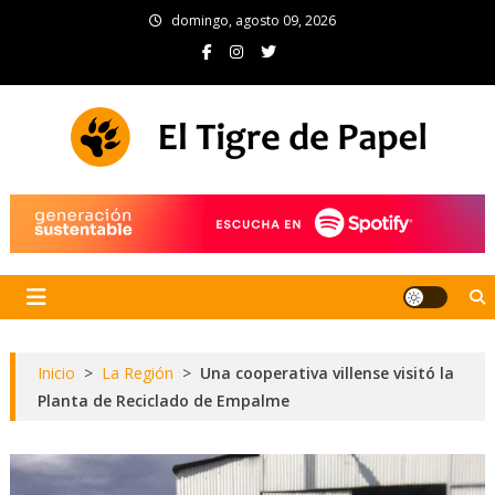
Skip
domingo, agosto 09, 2026
to
content
El Tigre de Papel
Portal de noticias
Inicio
>
La Región
>
Una cooperativa villense visitó la
Planta de Reciclado de Empalme