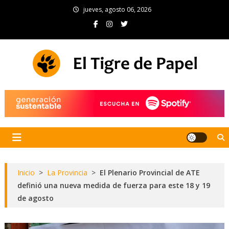
Skip
jueves, agosto 06, 2026
to
content
El Tigre de Papel
Portal de noticias
Inicio
>
La Provincia
>
El Plenario Provincial de ATE
definió una nueva medida de fuerza para este 18 y 19
de agosto