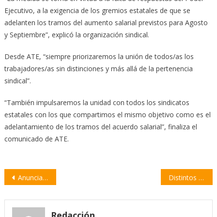
Ejecutivo, a la exigencia de los gremios estatales de que se
adelanten los tramos del aumento salarial previstos para Agosto
y Septiembre”, explicó la organización sindical.
Desde ATE, “siempre priorizaremos la unión de todos/as los
trabajadores/as sin distinciones y más allá de la pertenencia
sindical”.
“También impulsaremos la unidad con todos los sindicatos
estatales con los que compartimos el mismo objetivo como es el
adelantamiento de los tramos del acuerdo salarial”, finaliza el
comunicado de ATE.
Navegación
Anunciaron detalles del nuevo esquema de subsidios al consumo de gas, electricidad y agua
Distintos espacios sindicales y sociales marchan contra “la inflación y la especulación”
de
entradas
Redacción