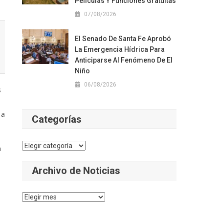
Películas Y Funciones Gratuitas
07/08/2026
El Senado De Santa Fe Aprobó
La Emergencia Hídrica Para
Anticiparse Al Fenómeno De El
Niño
06/08/2026
s
 a
Categorías
Categorías
n
Archivo de Noticias
Archivo
de