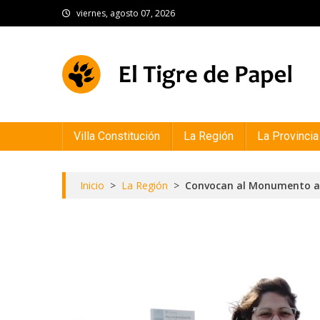
Skip
viernes, agosto 07, 2026
to
content
El Tigre de Papel
Portal de noticias
Villa Constitución
La Región
La Provincia
Inicio
>
La Región
>
Convocan al Monumento a la