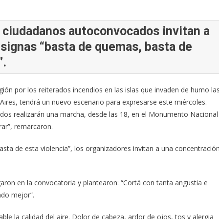
 ciudadanos autoconvocados invitan a
nsignas “basta de quemas, basta de
”.
ión por los reiterados incendios en las islas que invaden de humo la
ires, tendrá un nuevo escenario para expresarse este miércoles.
os realizarán una marcha, desde las 18, en el Monumento Nacional
rar”, remarcaron.
ta de esta violencia”, los organizadores invitan a una concentració
garon en la convocatoria y plantearon: “Cortá con tanta angustia e
ndo mejor”.
able la calidad del aire. Dolor de cabeza, ardor de ojos, tos y alergia