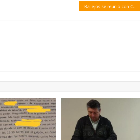
Ballejos se reunió con Cándido por la Ley de Emergencia Ambiental