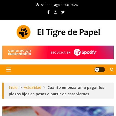
Skip
sábado, agosto 08, 2026
to
content
El Tigre de Papel
Portal de noticias
Inicio
>
Actualidad
>
Cuánto empezarán a pagar los
plazos fijos en pesos a partir de este viernes