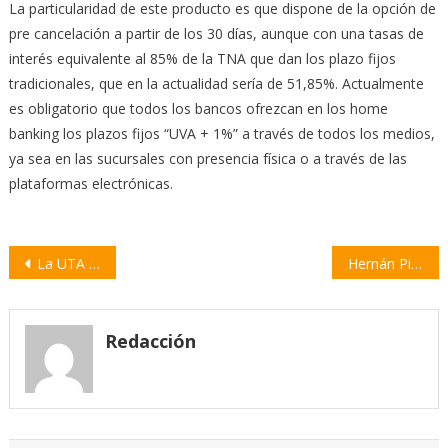
La particularidad de este producto es que dispone de la opción de
pre cancelación a partir de los 30 días, aunque con una tasas de
interés equivalente al 85% de la TNA que dan los plazo fijos
tradicionales, que en la actualidad sería de 51,85%. Actualmente
es obligatorio que todos los bancos ofrezcan en los home
banking los plazos fijos “UVA + 1%” a través de todos los medios,
ya sea en las sucursales con presencia física o a través de las
plataformas electrónicas.
Navegación
La UTA lanzó un paro nacional de colectivos
Hernán Piquín llega a la ciudad con «El show debe continuar»
de
entradas
Redacción