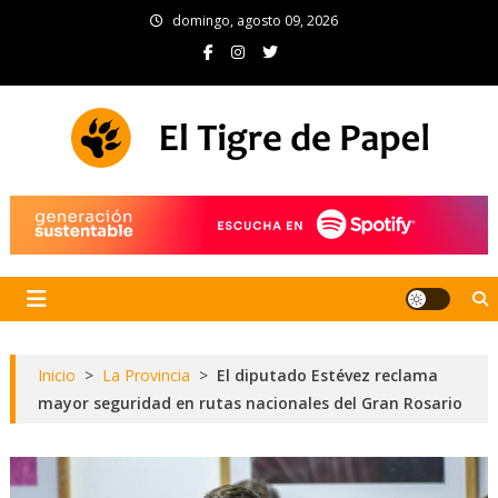
Skip
domingo, agosto 09, 2026
to
content
El Tigre de Papel
Portal de noticias
Inicio
>
La Provincia
>
El diputado Estévez reclama
mayor seguridad en rutas nacionales del Gran Rosario