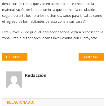
denuncias de robos que van en aumento, hace imperioso la
materialización de la obra lumínica que permita la circulación
segura durante los horarios nocturnos, tanto para la salida como
el regreso de los habitantes de esta zona a sus casas”.
Este jueves 28 de julio, el legislador nacional estará recorriendo la
zona junto a autoridades locales involucradas con el proyecto.
Navegación
El subsidio de la segmentación energética se puede solicitar hasta el 31 de julio
Fuerte inversión en el Aeropuerto de Rosario para ampliar las salas de arribo y embarque
de
entradas
Redacción
RELACIONADO: