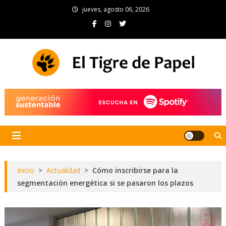
Skip
jueves, agosto 06, 2026
to
content
El Tigre de Papel
Portal de noticias
Inicio
>
Actualidad
>
Cómo inscribirse para la
segmentación energética si se pasaron los plazos