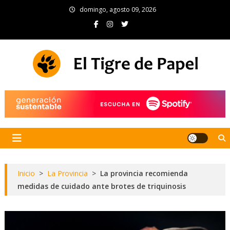
Skip
domingo, agosto 09, 2026
to
content
El Tigre de Papel
Portal de noticias
Inicio
>
La Provincia
>
La provincia recomienda
medidas de cuidado ante brotes de triquinosis