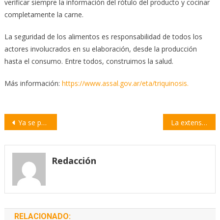
verificar siempre la información del rótulo del producto y cocinar
completamente la carne.
La seguridad de los alimentos es responsabilidad de todos los
actores involucrados en su elaboración, desde la producción
hasta el consumo. Entre todos, construimos la salud.
Más información:
https://www.assal.gov.ar/eta/triquinosis.
Navegación
Ya se puede llenar el formulario para mantener los subsidios energéticos
La extensión horaria comenzará en agosto en 813 escuelas de la provincia
de
entradas
Redacción
RELACIONADO: