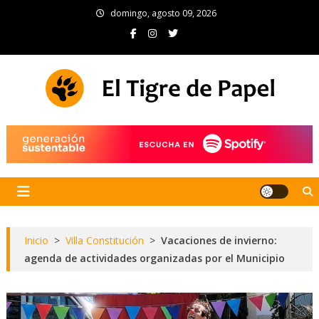
Skip
domingo, agosto 09, 2026
to
content
El Tigre de Papel
Portal de noticias
Inicio
>
Villa Constitución
>
Vacaciones de invierno:
agenda de actividades organizadas por el Municipio