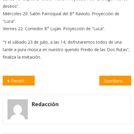
deseos”.
Miércoles 20: Salón Parroquial del B° Raviolo. Proyección de
“Luca”.
Viernes 22: Comedor B° Luján. Proyección de “Luca”.
“Y el sábado 23 de julio, a las 14, disfrutaremos todos de una
tarde a pura música en nuestro querido Predio de las Dos Rutas”,
finaliza la invitación.
Navegación
Perotti se reunió con Scioli: firmaron convenios para brindar financiamiento a Pymes
Bomberos Voluntarios sofocaron el incendio de un auto
de
entradas
Redacción