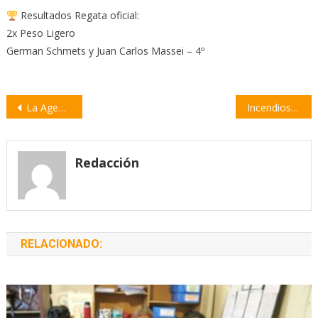
Resultados Regata oficial:
2x Peso Ligero
German Schmets y Juan Carlos Massei – 4º
Navegación
La Agencia de Desarrollo del Departamento Constitución se reunió con Giacomino
Incendios en las islas: la Provincia se presentará ante la Justicia
de
entradas
Redacción
RELACIONADO: