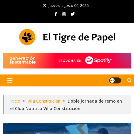
Skip
jueves, agosto 06, 2026
to
content
El Tigre de Papel
Portal de noticias
Inicio
>
Villa Constitución
>
Doble jornada de remo en
el Club Náutico Villa Constitución