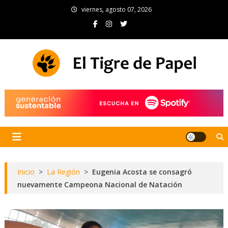
Skip
viernes, agosto 07, 2026
to
content
El Tigre de Papel
Portal de noticias
Inicio
>
La Región
>
Eugenia Acosta se consagró
nuevamente Campeona Nacional de Natación