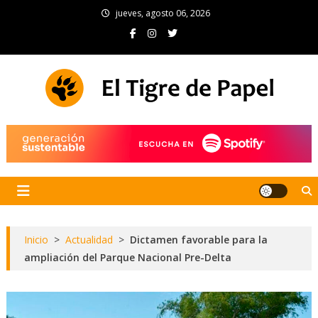
Skip
jueves, agosto 06, 2026
to
content
El Tigre de Papel
Portal de noticias
Inicio
>
Actualidad
>
Dictamen favorable para la
ampliación del Parque Nacional Pre-Delta