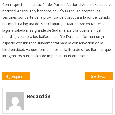
Con respecto a la creación del Parque Nacional Ansenuza, reserva
nacional Ansenuza y bañados del Río Dulce, se aceptan las
cesiones por parte de la provincia de Córdoba a favor del Estado
nacional. La laguna de Mar Chiquita, o Mar de Ansenuza, es la
laguna salada más grande de Sudamérica y la quinta a nivel
mundial, y junto a los bañados de Río Dulce conforman un gran
espacio considerado fundamental para la conservación de la
biodiversidad, ya que forma parte de la lista de sitios Ramsar que
integran los humedales de importancia internacional.
Navegación
Joaquín Blanco: “Santa Fe tiene una oportunidad ante la crisis por la falta de gasoil”
Directivos de la Agencia de Desarrollo se reunieron con representantes de Acindar Pymes
de
entradas
Redacción