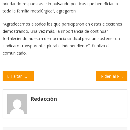
brindando respuestas e impulsando políticas que benefician a
toda la familia metalúrgica”, agregaron.
“Agradecemos a todos los que participaron en estas elecciones
demostrando, una vez más, la importancia de continuar
fortaleciendo nuestra democracia sindical para un sostener un
sindicato transparente, plural e independiente”, finaliza el
comunicado.
Navegación
Faltan pocos días para la Colecta Nacional de Cáritas
Piden al Presidente que desplace a Sain del Ministerio de Seguridad de la Nación
de
entradas
Redacción