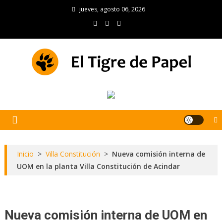
Skip
jueves, agosto 06, 2026
to
content
El Tigre de Papel
Portal de noticias
Inicio
>
Villa Constitución
>
Nueva comisión interna de
UOM en la planta Villa Constitución de Acindar
Nueva comisión interna de UOM en