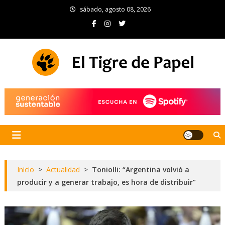
Skip
sábado, agosto 08, 2026
to
content
El Tigre de Papel
Portal de noticias
Inicio
>
Actualidad
>
Toniolli: “Argentina volvió a
producir y a generar trabajo, es hora de distribuir”