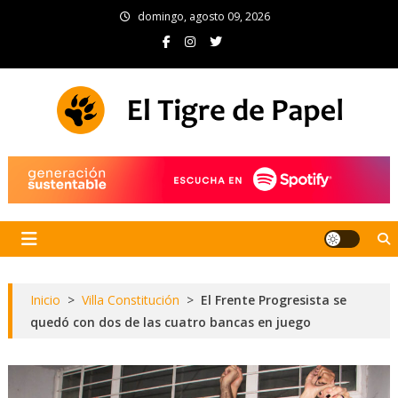
Skip
domingo, agosto 09, 2026
to
content
El Tigre de Papel
Portal de noticias
Inicio
>
Villa Constitución
>
El Frente Progresista se
quedó con dos de las cuatro bancas en juego