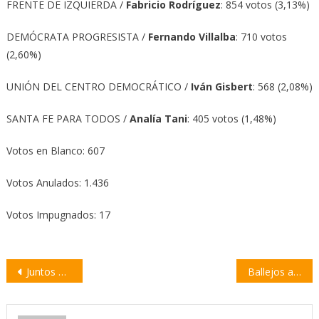
FRENTE DE IZQUIERDA /
Fabricio Rodríguez
: 854 votos (3,13%)
DEMÓCRATA PROGRESISTA /
Fernando Villalba
: 710 votos
(2,60%)
UNIÓN DEL CENTRO DEMOCRÁTICO /
Iván Gisbert
: 568 (2,08%)
SANTA FE PARA TODOS /
Analía Tani
: 405 votos (1,48%)
Votos en Blanco: 607
Votos Anulados: 1.436
Votos Impugnados: 17
Navegación
Juntos por el Cambio se impuso en Santa Fe en las categorías de senadores y diputados
Ballejos agradeció el respaldo de la comunidad de Empalme
de
entradas