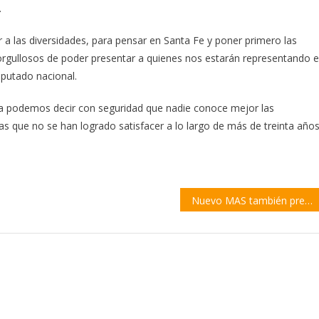
.
 a las diversidades, para pensar en Santa Fe y poner primero las
rgullosos de poder presentar a quienes nos estarán representando 
iputado nacional.
ia podemos decir con seguridad que nadie conoce mejor las
s que no se han logrado satisfacer a lo largo de más de treinta años
Nuevo MAS también presentó su lista en la provincia de Santa Fe