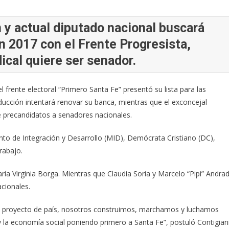
n y actual diputado nacional buscará
n 2017 con el Frente Progresista,
ical quiere ser senador.
el frente electoral “Primero Santa Fe” presentó su lista para las
ducción intentará renovar su banca, mientras que el exconcejal
e precandidatos a senadores nacionales.
to de Integración y Desarrollo (MID), Demócrata Cristiano (DC),
rabajo.
ía Virginia Borga. Mientras que Claudia Soria y Marcelo “Pipi” Andra
cionales.
e un proyecto de país, nosotros construimos, marchamos y luchamos
e y la economía social poniendo primero a Santa Fe”, postuló Contigian