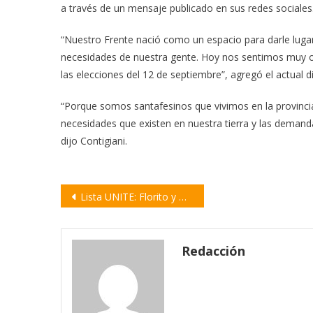
a través de un mensaje publicado en sus redes sociales
“Nuestro Frente nació como un espacio para darle lugar
necesidades de nuestra gente. Hoy nos sentimos muy o
las elecciones del 12 de septiembre”, agregó el actual d
“Porque somos santafesinos que vivimos en la provinc
necesidades que existen en nuestra tierra y las demanda
dijo Contigiani.
Navegación
Lista UNITE: Florito y Di Biasi son precandidatos a Senadores y “Locomotora” Olivera a Diputados
de
entradas
Redacción