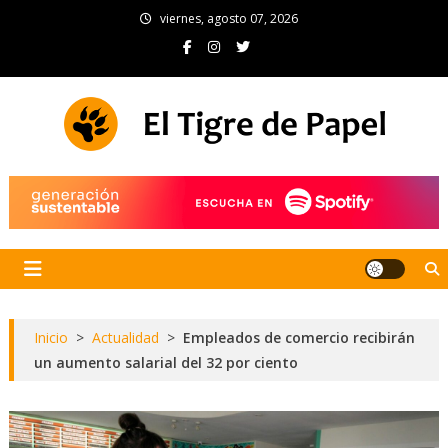
Skip
viernes, agosto 07, 2026
to
content
El Tigre de Papel
Portal de noticias
Inicio
>
Actualidad
>
Empleados de comercio recibirán
un aumento salarial del 32 por ciento