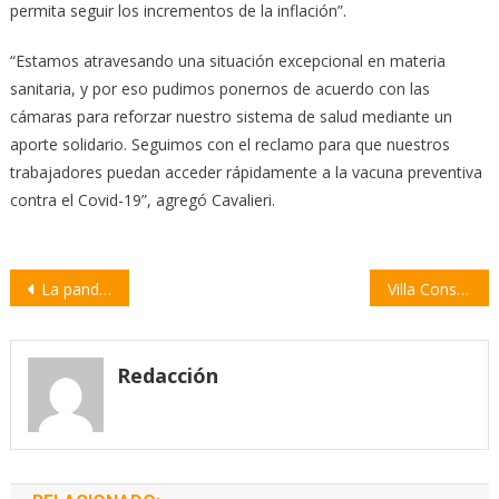
permita seguir los incrementos de la inflación”.
“Estamos atravesando una situación excepcional en materia
sanitaria, y por eso pudimos ponernos de acuerdo con las
cámaras para reforzar nuestro sistema de salud mediante un
aporte solidario. Seguimos con el reclamo para que nuestros
trabajadores puedan acceder rápidamente a la vacuna preventiva
contra el Covid-19”, agregó Cavalieri.
Navegación
La pandemia sigue golpeando al consumo
Villa Constitución sumó 11 casos y una nueva muerte por Covid-19
de
entradas
Redacción