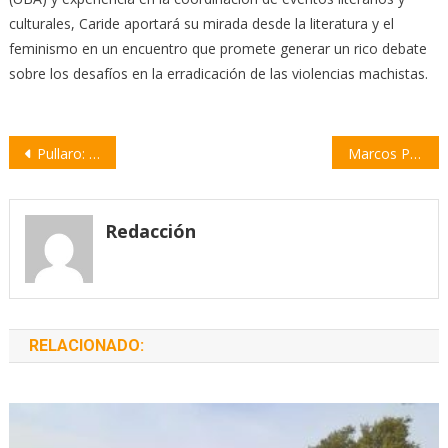
culturales, Caride aportará su mirada desde la literatura y el
feminismo en un encuentro que promete generar un rico debate
sobre los desafíos en la erradicación de las violencias machistas.
Navegación
Pullaro: “Al Gobierno nacional le pedimos que sea justo y cumpla con la provincia de Santa Fe”
Marcos Pereira hizo historia: Campeón de la primera Copa América de Kick Boxing
de
entradas
Redacción
RELACIONADO: