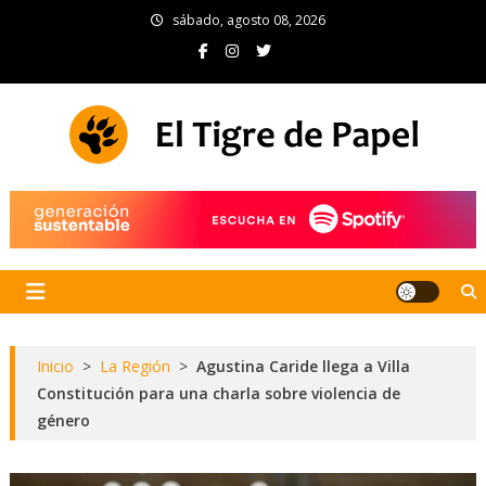
Skip
sábado, agosto 08, 2026
to
content
El Tigre de Papel
Portal de noticias
Inicio
>
La Región
>
Agustina Caride llega a Villa
Constitución para una charla sobre violencia de
género